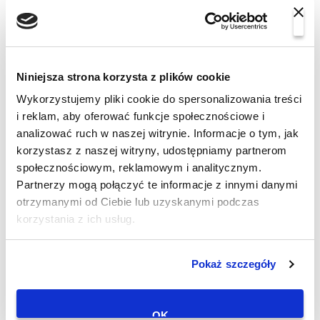
Niniejsza strona korzysta z plików cookie
Коло "Омбре" рожево-білий
Зірка "Металік" омбре
перлина
25zł
Wykorzystujemy pliki cookie do spersonalizowania treści
25zł
i reklam, aby oferować funkcje społecznościowe i
analizować ruch w naszej witrynie. Informacje o tym, jak
korzystasz z naszej witryny, udostępniamy partnerom
społecznościowym, reklamowym i analitycznym.
Partnerzy mogą połączyć te informacje z innymi danymi
otrzymanymi od Ciebie lub uzyskanymi podczas
korzystania z ich usług.
Pokaż szczegóły
Серце "Сатін" фіолетове
Серце "Омбре" біло-рожеве
25zł
25zł
OK