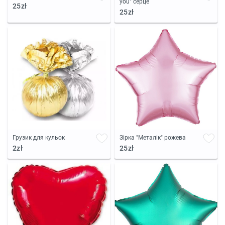
you" серце
25zł
25zł
Грузик для кульок
Зірка "Металік" рожева
2zł
25zł