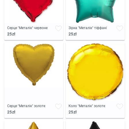
Серце "Металік" червоне
Зірка "Металік" тіффані
25zł
25zł
Серце "Металік" золоте
Коло "Металік" золоте
25zł
25zł