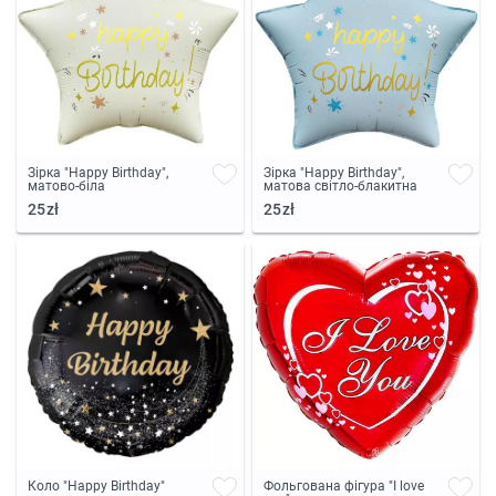
Зірка "Happy Birthday",
Зірка "Happy Birthday",
матово-біла
матова світло-блакитна
25zł
25zł
Коло "Happy Birthday"
Фольгована фігура "I love