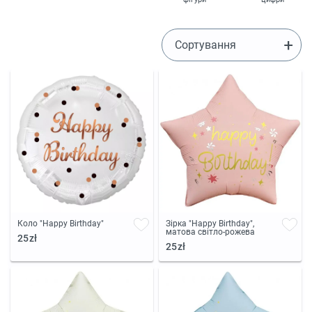
Сортування
Коло "Happy Birthday"
Зірка "Happy Birthday",
матова світло-рожева
25zł
25zł