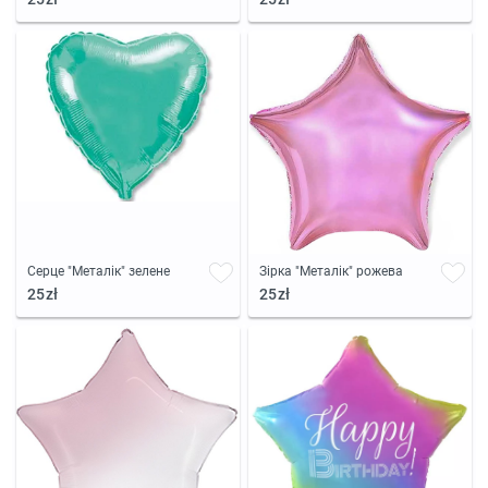
Серце "Металік" зелене
Зірка "Металік" рожева
25zł
25zł