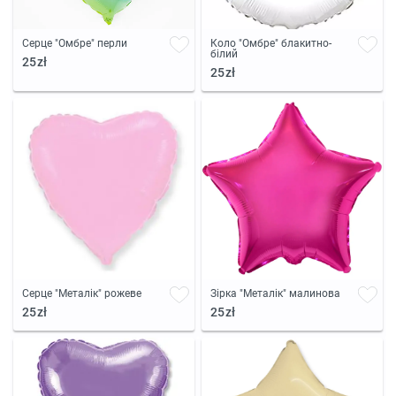
Серце "Омбре" перли
Коло "Омбре" блакитно-
білий
25zł
25zł
Серце "Металік" рожеве
Зірка "Металік" малинова
25zł
25zł