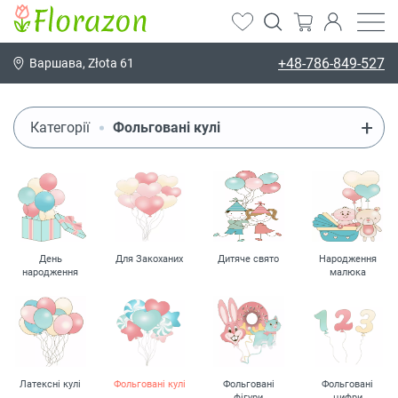
+48-786-849-527
Варшава, Złota 61
Категорії
Фольговані кулі
День
Для Закоханих
Дитяче свято
Народження
народження
малюка
Латексні кулі
Фольговані кулі
Фольговані
Фольговані
фігури
цифри