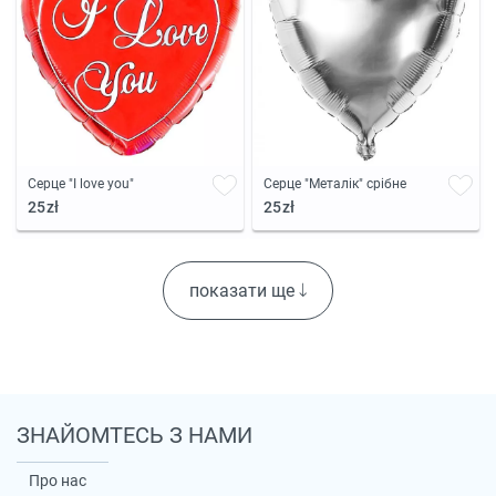
Серце "I love you"
Серце "Металік" срібне
25zł
25zł
показати ще
ЗНАЙОМТЕСЬ З НАМИ
Про нас