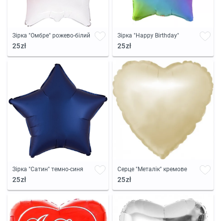
Зірка "Омбре" рожево-білий
Зірка "Happy Birthday"
25zł
25zł
Зірка "Сатин" темно-синя
Серце "Металік" кремове
25zł
25zł