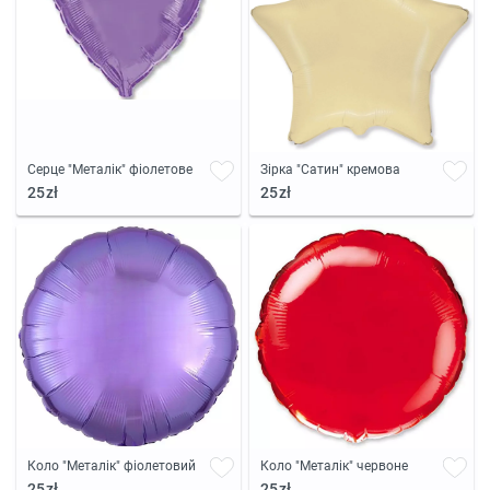
Серце "Металік" фіолетове
Зірка "Сатин" кремова
25zł
25zł
Коло "Металік" фіолетовий
Коло "Металік" червоне
25zł
25zł