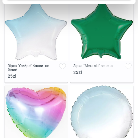
Зірка "Омбре" блакитно-
Зірка "Металік" зелена
білий
25zł
25zł